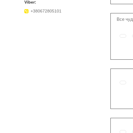
+380672805101
Все чуд