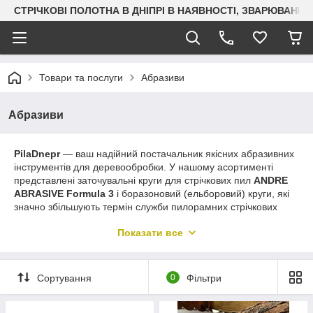
СТРІЧКОВІ ПОЛОТНА В ДНІПРІ В НАЯВНОСТІ, ЗВАРЮВАН
Товари та послуги
Абразиви
Абразиви
PilaDnepr
— ваш надійний постачальник якісних абразивних
інструментів для деревообробки. У нашому асортименті
представлені заточувальні круги для стрічкових пил
ANDRE
ABRASIVE Formula 3
і боразоновий (ельборовий) круги, які
значно збільшують термін служби пилорамних стрічкових
полотен та знижують витрати на обслуговування.
Показати все
Чому обирають PilaDnepr
Якісна продукція:
Заточувальні круги
ANDRE
ABRASIVE Formula 3
і боразонові круги розроблені для
Сортування
0
Фільтри
професійної заточки та забезпечують високу точність і
довговічність.