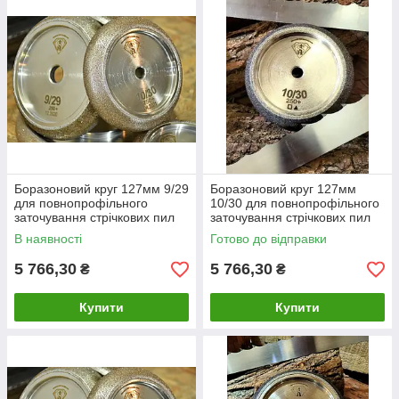
Швидка доставка по Україні:
Ми оперативно
відправляємо замовлення в будь-який регіон,
забезпечуючи їх безпечне та надійне пакування.
Економія для вашого виробництва:
Наша
продукція продовжує термін служби пил, що дозволяє
скоротити витрати на заміну й обслуговування та
зменшити собівартість продукції.
Замовляйте абразивні круги на
PilaDnepr
та отримуйте
надійні інструменти для підвищення ефективності та
економічності вашого виробництва!
Боразоновий круг 127мм 9/29
Боразоновий круг 127мм
для повнопрофільного
10/30 для повнопрофільного
заточування стрічкових пил
заточування стрічкових пил
В наявності
Готово до відправки
5 766,30
5 766,30
₴
₴
Купити
Купити