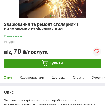
Зварювання та ремонт столярних і
пилорамних стрічкових пил
В наявності
Роздріб
70
від
₴/послуга
Купити
Опис
Характеристики
Доставка
Оплата
Умови п
Опис
Зварювання стрічкових пилок виробляється на
високотехнологічному обладнанні, методом оплакування з