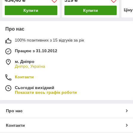
434,40
519
₴
₴
16х0,5x2090 mm
20х0,5х2400 мм
Цін
Купити
Купити
Про нас
100% позитивних з 15 відгуків за рік
Працює з 31.10.2012
м. Дніпро
Дніпро, Україна
Контакти
Сьогодні вихідний
Показати весь графік роботи
Про нас
Контакти