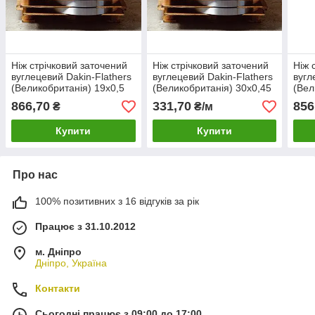
Ніж стрічковий заточений
Ніж стрічковий заточений
Ніж 
вуглецевий Dakin-Flathers
вуглецевий Dakin-Flathers
вугл
(Великобританія) 19х0,5
(Великобританія) 30х0,45
(Вел
3150 мм
310
866,70
331,70
856
₴
₴/м
Купити
Купити
Про нас
100% позитивних з 16 відгуків за рік
Працює з 31.10.2012
м. Дніпро
Дніпро, Україна
Контакти
Сьогодні працює з 09:00 до 17:00