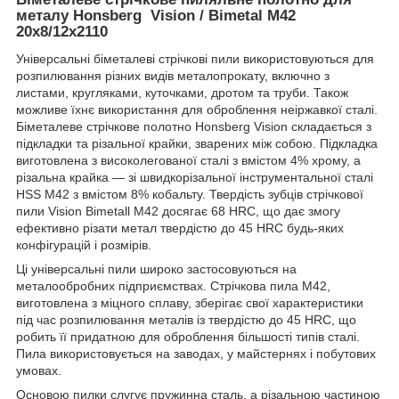
металу Honsberg Vision / Bimetal M42
20х8/12х2110
Універсальні біметалеві стрічкові пили використовуються для
розпилювання різних видів металопрокату, включно з
листами, кругляками, куточками, дротом та труби. Також
можливе їхнє використання для оброблення неіржавкої сталі.
Біметалеве стрічкове полотно Honsberg Vision складається з
підкладки та різальної крайки, зварених між собою. Підкладка
виготовлена з високолегованої сталі з вмістом 4% хрому, а
різальна крайка — зі швидкорізальної інструментальної сталі
HSS M42 з вмістом 8% кобальту. Твердість зубців стрічкової
пили Vision Bimetall M42 досягає 68 HRC, що дає змогу
ефективно різати метал твердістю до 45 HRC будь-яких
конфігурацій і розмірів.
Ці універсальні пили широко застосовуються на
металообробних підприємствах. Стрічкова пила M42,
виготовлена з міцного сплаву, зберігає свої характеристики
під час розпилювання металів із твердістю до 45 HRC, що
робить її придатною для оброблення більшості типів сталі.
Пила використовується на заводах, у майстернях і побутових
умовах.
Основою пилки слугує пружинна сталь, а різальною частиною