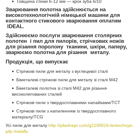
Товщина стінки 6-12 мм — крок зуба 6/10
Зварювання полотна здійснюється на
високотехнологічній німецької машини для
контактного стикового зварювання оплатим
IDEAL.
Здійснюємо послуги зварювання столярних
полотен і пил для пилорів, стрічкових ножів
для різання поролону тканини, шкіри, паперу,
зварюємо полотна для різання металу.
Продукція, що випускає
Стрічкові пили для металу з вуглецевої сталі
Біметалеві стрічкові пили для металу зі сталі M42
Біметалеві полотна зі сталі M42 для різання
високолегованих сталей
Стрічкові пили з твердосплавними напайками/TCT
Стрічкові пили з напиленням із твердосплавного
матеріалу/TCG
Усі пили для металу
http://piladnepr.com/g2190016-lentochnye-
pily-metallu