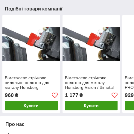
Подібні товари компанії
Біметалеве стрічкове
Біметалеве стрічкове
Біме
пиляльне полотно для
полотно для металу
поло
металу Honsberg
Honsberg Vision / Bimetal
PRO
Spectra/Bimetal M42
M42 20х8/12х2360
960
1 177
929
₴
₴
20х10/14х2110
Купити
Купити
Про нас