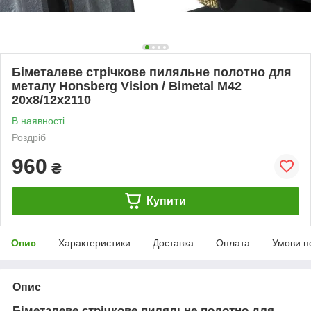
Біметалеве стрічкове пиляльне полотно для
металу Honsberg Vision / Bimetal M42
20х8/12х2110
В наявності
Роздріб
960
₴
Купити
Опис
Характеристики
Доставка
Оплата
Умови п
Опис
Біметалеве стрічкове пиляльне полотно для