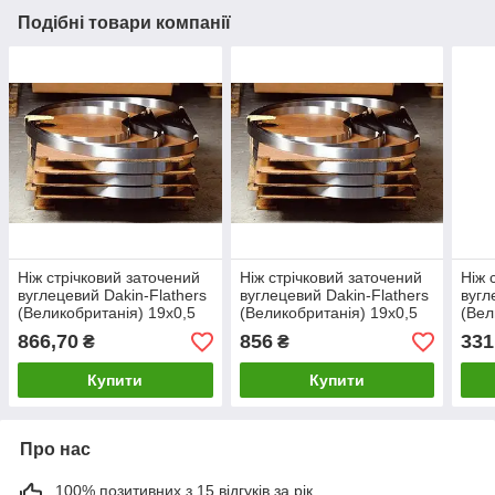
Подібні товари компанії
Ніж стрічковий заточений
Ніж стрічковий заточений
Ніж 
вуглецевий Dakin-Flathers
вуглецевий Dakin-Flathers
вугл
(Великобританія) 19х0,5
(Великобританія) 19х0,5
(Вел
3150 мм
3100 мм
866,70
856
331
₴
₴
Купити
Купити
Про нас
100% позитивних з 15 відгуків за рік