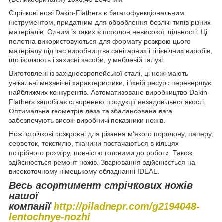
Стрічкові ножі Dakin-Flathers є багатофункціональним
інструментом, придатним для оброблення безлічі типів різних
матеріалів. Одним із таких є поролон невисокої щільності. Ці
полотна використовуються для формату розкрою цього
матеріалу під час виробництва санітарних і гігієнічних виробів,
що ізолюють і захисні засоби, у меблевій галузі.
Виготовлені із західноєвропейської сталі, ці ножі мають
унікальні механічні характеристики, і їхній ресурс перевершує
найближчих конкурентів. Автоматизоване виробництво Dakin-
Flathers запобігає створенню продукції незадовільної якості.
Оптимальна геометрія леза та збалансована вага
забезпечують високі виробничі показники ножів.
Ножі стрічкові розкроєні для різання м'якого поролону, паперу,
серветок, текстилю, тканини постачаються в кільцях
потрібного розміру, повністю готовими до роботи. Також
здійснюється ремонт ножів. Зварювання здійснюється на
високоточному німецькому обладнанні IDEAL.
Весь асортимент стрічкових ножів
нашої
компанії
http://piladnepr.com/g2194048-
lentochnye-nozhi