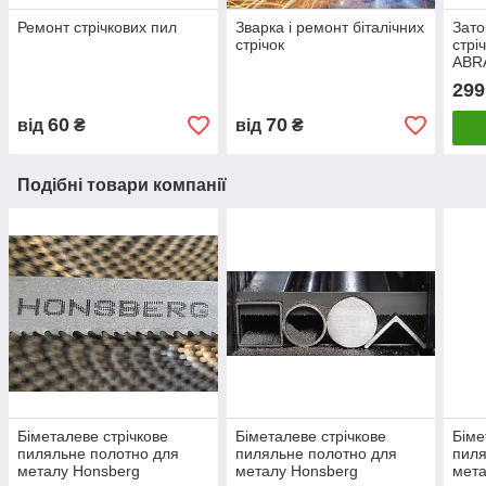
Ремонт стрічкових пил
Зварка і ремонт біталічних
Зато
стрічок
стрі
ABRA
127m
299
60
70
від
₴
від
₴
Подібні товари компанії
Біметалеве стрічкове
Біметалеве стрічкове
Біме
пиляльне полотно для
пиляльне полотно для
пиля
металу Honsberg
металу Honsberg
мета