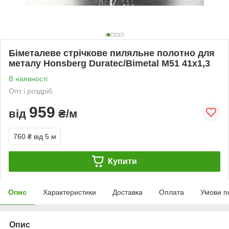
Біметалеве стрічкове пиляльне полотно для
металу Honsberg Duratec/Bimetal M51 41х1,3
В наявності
Опт і роздріб
959
від
₴/м
760 ₴
від 5 м
Купити
Опис
Характеристики
Доставка
Оплата
Умови п
Опис