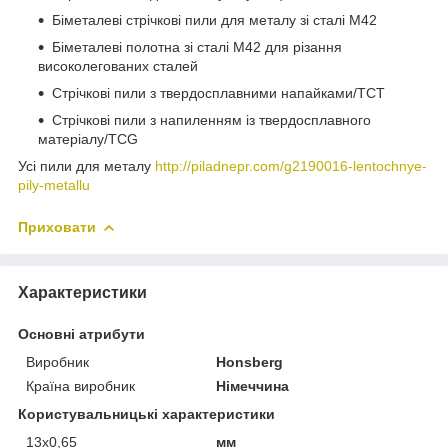
Біметалеві стрічкові пили для металу зі сталі M42
Біметалеві полотна зі сталі M42 для різання
високолегованих сталей
Стрічкові пили з твердосплавними напайками/TCT
Стрічкові пили з напиленням із твердосплавного
матеріалу/TCG
Усі пили для металу
http://piladnepr.com/g2190016-lentochnye-
pily-metallu
Приховати
Характеристики
Основні атрибути
Виробник
Honsberg
Країна виробник
Німеччина
Користувальницькі характеристики
13х0,65
мм