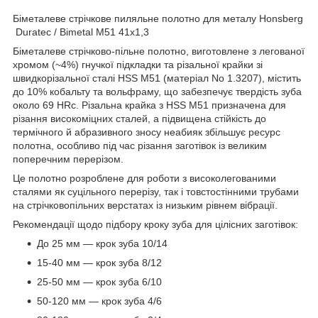
Біметалеве стрічкове пиляльне полотно для металу Honsberg
Duratec / Bimetal M51 41х1,3
Біметалеве стрічково-пільне полотно, виготовлене з легованої
хромом (~4%) гнучкої підкладки та різальної крайки зі
швидкорізальної сталі HSS M51 (матеріал No 1.3207), містить
до 10% кобальту та вольфраму, що забезпечує твердість зуба
около 69 HRc. Різальна крайка з HSS M51 призначена для
різання високоміцних сталей, а підвищена стійкість до
термічного й абразивного зносу неабияк збільшує ресурс
полотна, особливо під час різання заготівок із великим
поперечним перерізом.
Це полотно розроблене для роботи з високолегованими
сталями як суцільного перерізу, так і товстостінними трубами
на стрічковопільних верстатах із низьким рівнем вібрації.
Рекомендації щодо підбору кроку зуба для цілісних заготівок:
До 25 мм — крок зуба 10/14
15-40 мм — крок зуба 8/12
25-50 мм — крок зуба 6/10
50-120 мм — крок зуба 4/6