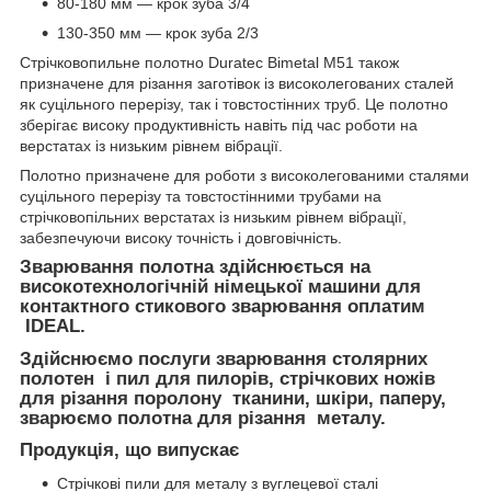
80-180 мм — крок зуба 3/4
130-350 мм — крок зуба 2/3
Стрічковопильне полотно Duratec Bimetal M51 також
призначене для різання заготівок із високолегованих сталей
як суцільного перерізу, так і товстостінних труб. Це полотно
зберігає високу продуктивність навіть під час роботи на
верстатах із низьким рівнем вібрації.
Полотно призначене для роботи з високолегованими сталями
суцільного перерізу та товстостінними трубами на
стрічковопільних верстатах із низьким рівнем вібрації,
забезпечуючи високу точність і довговічність.
Зварювання полотна здійснюється на
високотехнологічній німецької машини для
контактного стикового зварювання оплатим
IDEAL.
Здійснюємо послуги зварювання столярних
полотен і пил для пилорів, стрічкових ножів
для різання поролону тканини, шкіри, паперу,
зварюємо полотна для різання металу.
Продукція, що випускає
Стрічкові пили для металу з вуглецевої сталі