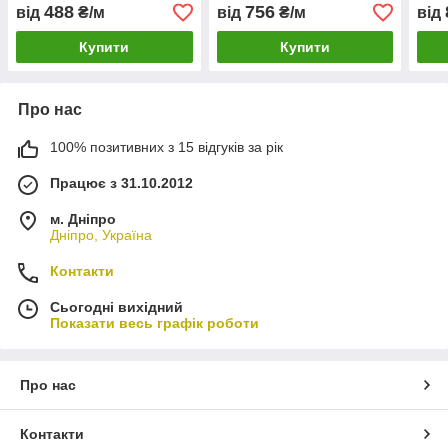
Spectra/Bimetal M42
Master/Bimetal M42 34х1,1
Spec
488
756
від
₴/м
від
₴/м
від
27х0,9
41х1
Купити
Купити
Про нас
100% позитивних з 15 відгуків за рік
Працює з 31.10.2012
м. Дніпро
Дніпро, Україна
Контакти
Сьогодні вихідний
Показати весь графік роботи
Про нас
Контакти